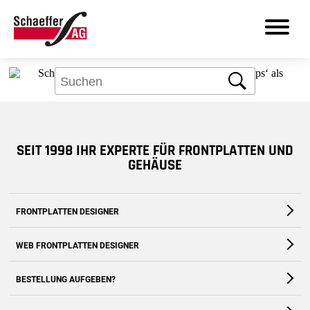
Aber kein Problem: Über das Suchfeld
finden Sie bestimmt, was Sie brauchen.
Suche
DE
SEIT 1998 IHR EXPERTE FÜR FRONTPLATTEN UND
Produkte
GEHÄUSE
Leistungen
FRONTPLATTEN DESIGNER
Branchen
Die kostenfreie Software für Fronten und Gehäuse nach Maß
WEB FRONTPLATTEN DESIGNER
Frontplatten Designer
Zum Download
Zur Webanwendung
BESTELLUNG AUFGEBEN?
Support
Zum Shop