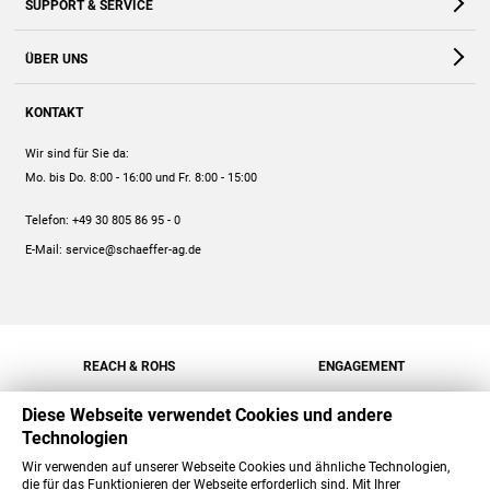
SUPPORT & SERVICE
Webshop
Kontakt
ÜBER UNS
FAQ
Unternehmen
Online-Hilfe
KONTAKT
Historie
Anleitungen
Wir sind für Sie da:
Engagement
Preise
Mo. bis Do. 8:00 - 16:00
und Fr. 8:00 - 15:00
Jobs
Mengenrabatt
Telefon:
+49 30 805 86 95 - 0
Versand
E-Mail:
service@schaeffer-ag.de
REACH & ROHS
ENGAGEMENT
Diese Webseite verwendet Cookies und andere
Technologien
Wir verwenden auf unserer Webseite Cookies und ähnliche Technologien,
die für das Funktionieren der Webseite erforderlich sind. Mit Ihrer