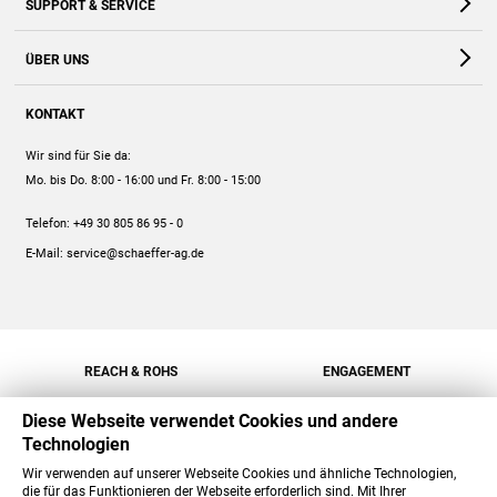
SUPPORT & SERVICE
Webshop
Kontakt
ÜBER UNS
FAQ
Unternehmen
Online-Hilfe
KONTAKT
Historie
Anleitungen
Wir sind für Sie da:
Engagement
Preise
Mo. bis Do. 8:00 - 16:00
und Fr. 8:00 - 15:00
Jobs
Mengenrabatt
Telefon:
+49 30 805 86 95 - 0
Versand
E-Mail:
service@schaeffer-ag.de
REACH & ROHS
ENGAGEMENT
Diese Webseite verwendet Cookies und andere
Technologien
Wir verwenden auf unserer Webseite Cookies und ähnliche Technologien,
die für das Funktionieren der Webseite erforderlich sind. Mit Ihrer