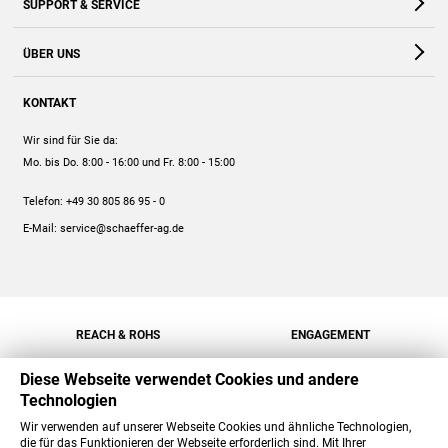
SUPPORT & SERVICE
Webshop
Kontakt
ÜBER UNS
FAQ
Unternehmen
Online-Hilfe
KONTAKT
Historie
Anleitungen
Wir sind für Sie da:
Engagement
Preise
Mo. bis Do. 8:00 - 16:00
und Fr. 8:00 - 15:00
Jobs
Mengenrabatt
Telefon:
+49 30 805 86 95 - 0
Versand
E-Mail:
service@schaeffer-ag.de
REACH & ROHS
ENGAGEMENT
Diese Webseite verwendet Cookies und andere
Technologien
Wir verwenden auf unserer Webseite Cookies und ähnliche Technologien,
die für das Funktionieren der Webseite erforderlich sind. Mit Ihrer