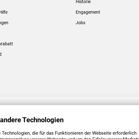
Historie
Gewindebolzen & -hülsen
Hilfe
Engagement
ungen
Jobs
rabatt
d
ENGAGEMENT
UNSERE NIEDE
 andere Technologien
Technologien, die für das Funktionieren der Webseite erforderlich