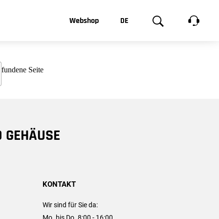
t, was Sie
Webshop
DE
te
Produktgalerie
EN
e
FR
chsen
D GEHÄUSE
KONTAKT
Wir sind für Sie da:
Mo. bis Do. 8:00 - 16:00