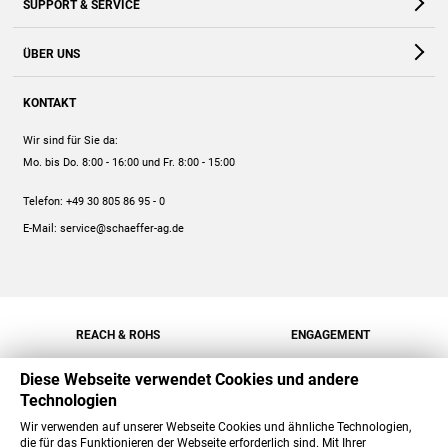
SUPPORT & SERVICE
Webshop
Kontakt
ÜBER UNS
FAQ
Unternehmen
Online-Hilfe
KONTAKT
Historie
Anleitungen
Wir sind für Sie da:
Engagement
Preise
Mo. bis Do. 8:00 - 16:00
und Fr. 8:00 - 15:00
Jobs
Mengenrabatt
Telefon:
+49 30 805 86 95 - 0
Versand
E-Mail:
service@schaeffer-ag.de
REACH & ROHS
ENGAGEMENT
Diese Webseite verwendet Cookies und andere
Technologien
Wir verwenden auf unserer Webseite Cookies und ähnliche Technologien,
die für das Funktionieren der Webseite erforderlich sind. Mit Ihrer