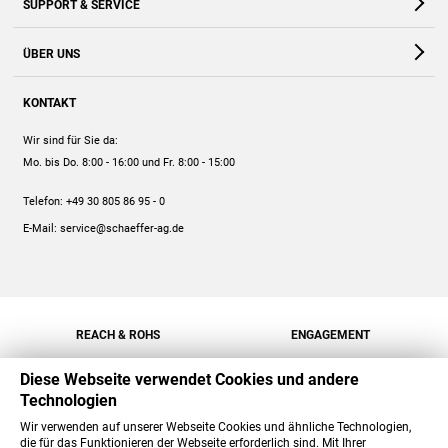
SUPPORT & SERVICE
Webshop
Kontakt
ÜBER UNS
FAQ
Unternehmen
Online-Hilfe
KONTAKT
Historie
Anleitungen
Wir sind für Sie da:
Engagement
Preise
Mo. bis Do. 8:00 - 16:00
und Fr. 8:00 - 15:00
Jobs
Mengenrabatt
Telefon:
+49 30 805 86 95 - 0
Versand
E-Mail:
service@schaeffer-ag.de
REACH & ROHS
ENGAGEMENT
Diese Webseite verwendet Cookies und andere
Technologien
Wir verwenden auf unserer Webseite Cookies und ähnliche Technologien,
die für das Funktionieren der Webseite erforderlich sind. Mit Ihrer