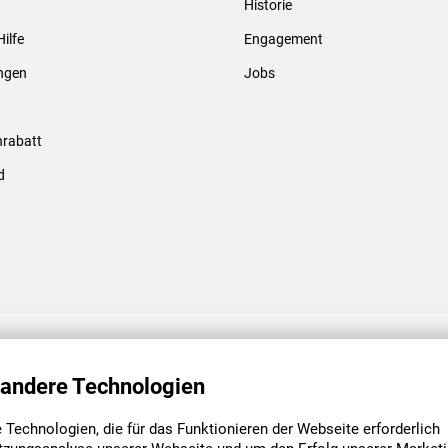
Historie
Gewindebolzen & -hülsen
Hilfe
Engagement
ungen
Jobs
rabatt
d
ENGAGEMENT
UNSERE NIEDE
 andere Technologien
Technologien, die für das Funktionieren der Webseite erforderlich