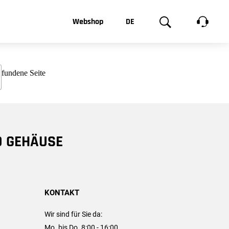
t, was Sie
Webshop
DE
te
Produktgalerie
EN
e
FR
chsen
D GEHÄUSE
KONTAKT
Wir sind für Sie da:
Mo. bis Do. 8:00 - 16:00