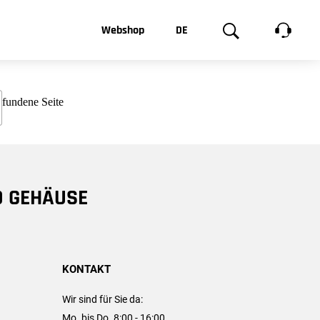
t, was Sie
Webshop
DE
te
Produktgalerie
EN
e
FR
chsen
D GEHÄUSE
KONTAKT
Wir sind für Sie da:
Mo. bis Do. 8:00 - 16:00