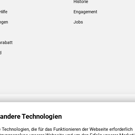
Historie
Gewindebolzen & -hülsen
Hilfe
Engagement
ungen
Jobs
rabatt
d
ENGAGEMENT
UNSERE NIEDE
 andere Technologien
Technologien, die für das Funktionieren der Webseite erforderlich