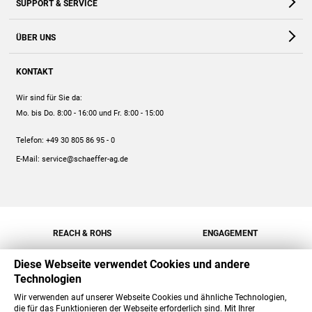
SUPPORT & SERVICE
Webshop
Kontakt
ÜBER UNS
FAQ
Unternehmen
Online-Hilfe
KONTAKT
Historie
Anleitungen
Wir sind für Sie da:
Engagement
Preise
Mo. bis Do. 8:00 - 16:00
und Fr. 8:00 - 15:00
Jobs
Mengenrabatt
Telefon:
+49 30 805 86 95 - 0
Versand
E-Mail:
service@schaeffer-ag.de
REACH & ROHS
ENGAGEMENT
Diese Webseite verwendet Cookies und andere
Technologien
Wir verwenden auf unserer Webseite Cookies und ähnliche Technologien,
die für das Funktionieren der Webseite erforderlich sind. Mit Ihrer