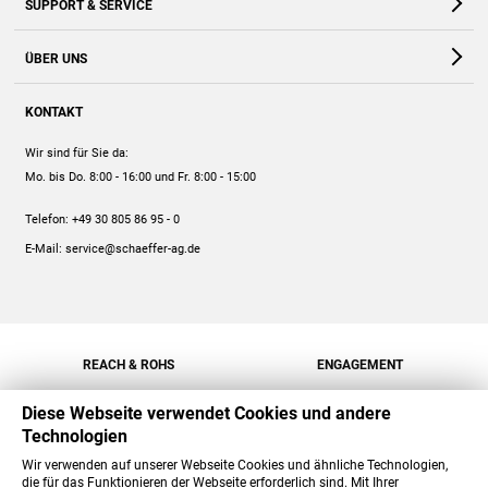
SUPPORT & SERVICE
Webshop
Kontakt
ÜBER UNS
FAQ
Unternehmen
Online-Hilfe
KONTAKT
Historie
Anleitungen
Wir sind für Sie da:
Engagement
Preise
Mo. bis Do. 8:00 - 16:00
und Fr. 8:00 - 15:00
Jobs
Mengenrabatt
Telefon:
+49 30 805 86 95 - 0
Versand
E-Mail:
service@schaeffer-ag.de
REACH & ROHS
ENGAGEMENT
Diese Webseite verwendet Cookies und andere
Technologien
Wir verwenden auf unserer Webseite Cookies und ähnliche Technologien,
die für das Funktionieren der Webseite erforderlich sind. Mit Ihrer