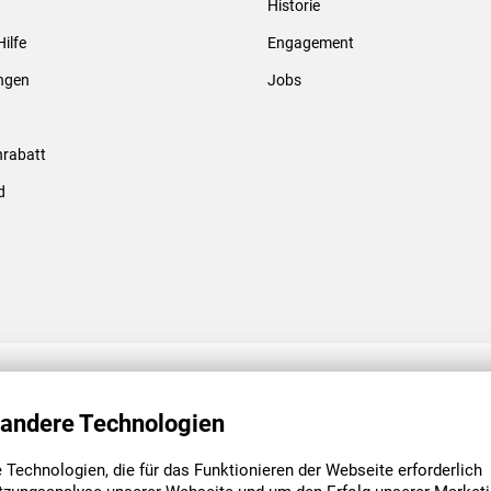
Historie
Gewindebolzen & -hülsen
Hilfe
Engagement
ungen
Jobs
rabatt
d
ENGAGEMENT
UNSERE NIEDE
 andere Technologien
Technologien, die für das Funktionieren der Webseite erforderlich