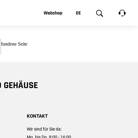
t, was Sie
Webshop
DE
te
Produktgalerie
EN
e
FR
chsen
D GEHÄUSE
KONTAKT
Wir sind für Sie da:
Mo. bis Do. 8:00 - 16:00