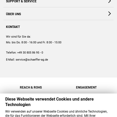
SUPPORT & SERVICE
Webshop
Kontakt
ÜBER UNS
FAQ
Unternehmen
Online-Hilfe
KONTAKT
Historie
Anleitungen
Wir sind für Sie da:
Engagement
Preise
Mo. bis Do. 8:00 - 16:00
und Fr. 8:00 - 15:00
Jobs
Mengenrabatt
Telefon:
+49 30 805 86 95 - 0
Versand
E-Mail:
service@schaeffer-ag.de
REACH & ROHS
ENGAGEMENT
Diese Webseite verwendet Cookies und andere
Technologien
Wir verwenden auf unserer Webseite Cookies und ähnliche Technologien,
die für das Funktionieren der Webseite erforderlich sind. Mit Ihrer