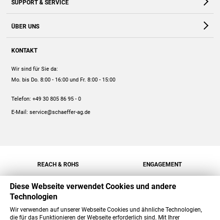
SUPPORT & SERVICE
Webshop
Kontakt
ÜBER UNS
FAQ
Unternehmen
Online-Hilfe
KONTAKT
Historie
Anleitungen
Wir sind für Sie da:
Engagement
Preise
Mo. bis Do. 8:00 - 16:00
und Fr. 8:00 - 15:00
Jobs
Mengenrabatt
Telefon:
+49 30 805 86 95 - 0
Versand
E-Mail:
service@schaeffer-ag.de
REACH & ROHS
ENGAGEMENT
Diese Webseite verwendet Cookies und andere
Technologien
Wir verwenden auf unserer Webseite Cookies und ähnliche Technologien,
die für das Funktionieren der Webseite erforderlich sind. Mit Ihrer