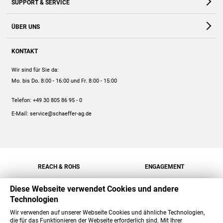
SUPPORT & SERVICE
Webshop
Kontakt
ÜBER UNS
FAQ
Unternehmen
Online-Hilfe
KONTAKT
Historie
Anleitungen
Wir sind für Sie da:
Engagement
Preise
Mo. bis Do. 8:00 - 16:00
und Fr. 8:00 - 15:00
Jobs
Mengenrabatt
Telefon:
+49 30 805 86 95 - 0
Versand
E-Mail:
service@schaeffer-ag.de
REACH & ROHS
ENGAGEMENT
Diese Webseite verwendet Cookies und andere
Technologien
Wir verwenden auf unserer Webseite Cookies und ähnliche Technologien,
die für das Funktionieren der Webseite erforderlich sind. Mit Ihrer