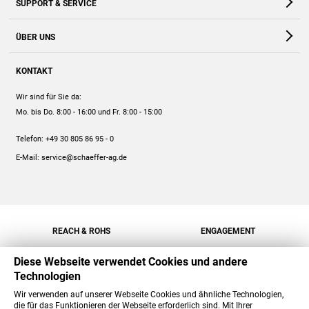
SUPPORT & SERVICE
Webshop
Kontakt
ÜBER UNS
FAQ
Unternehmen
Online-Hilfe
KONTAKT
Historie
Anleitungen
Wir sind für Sie da:
Engagement
Preise
Mo. bis Do. 8:00 - 16:00
und Fr. 8:00 - 15:00
Jobs
Mengenrabatt
Telefon:
+49 30 805 86 95 - 0
Versand
E-Mail:
service@schaeffer-ag.de
REACH & ROHS
ENGAGEMENT
Diese Webseite verwendet Cookies und andere
Technologien
Wir verwenden auf unserer Webseite Cookies und ähnliche Technologien,
die für das Funktionieren der Webseite erforderlich sind. Mit Ihrer