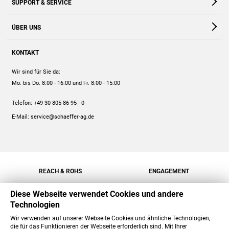
SUPPORT & SERVICE
Webshop
Kontakt
ÜBER UNS
FAQ
Unternehmen
Online-Hilfe
KONTAKT
Historie
Anleitungen
Wir sind für Sie da:
Engagement
Preise
Mo. bis Do. 8:00 - 16:00
und Fr. 8:00 - 15:00
Jobs
Mengenrabatt
Telefon:
+49 30 805 86 95 - 0
Versand
E-Mail:
service@schaeffer-ag.de
REACH & ROHS
ENGAGEMENT
Diese Webseite verwendet Cookies und andere
Technologien
Wir verwenden auf unserer Webseite Cookies und ähnliche Technologien,
die für das Funktionieren der Webseite erforderlich sind. Mit Ihrer