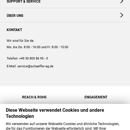
SUPPORT & SERVICE
Webshop
Kontakt
ÜBER UNS
FAQ
Unternehmen
Online-Hilfe
KONTAKT
Historie
Anleitungen
Wir sind für Sie da:
Engagement
Preise
Mo. bis Do. 8:00 - 16:00
und Fr. 8:00 - 15:00
Jobs
Mengenrabatt
Telefon:
+49 30 805 86 95 - 0
Versand
E-Mail:
service@schaeffer-ag.de
REACH & ROHS
ENGAGEMENT
Diese Webseite verwendet Cookies und andere
Technologien
Wir verwenden auf unserer Webseite Cookies und ähnliche Technologien,
die für das Funktionieren der Webseite erforderlich sind. Mit Ihrer