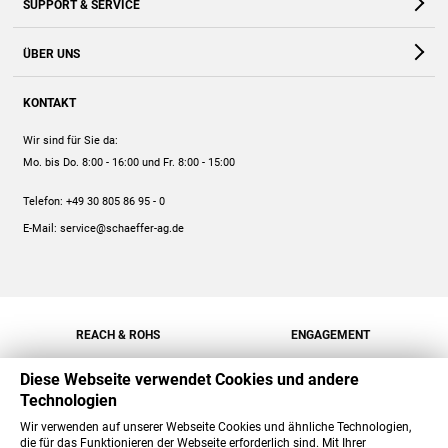
SUPPORT & SERVICE
Webshop
Kontakt
ÜBER UNS
FAQ
Unternehmen
Online-Hilfe
KONTAKT
Historie
Anleitungen
Wir sind für Sie da:
Engagement
Preise
Mo. bis Do. 8:00 - 16:00
und Fr. 8:00 - 15:00
Jobs
Mengenrabatt
Telefon:
+49 30 805 86 95 - 0
Versand
E-Mail:
service@schaeffer-ag.de
REACH & ROHS
ENGAGEMENT
Diese Webseite verwendet Cookies und andere
Technologien
Wir verwenden auf unserer Webseite Cookies und ähnliche Technologien,
die für das Funktionieren der Webseite erforderlich sind. Mit Ihrer