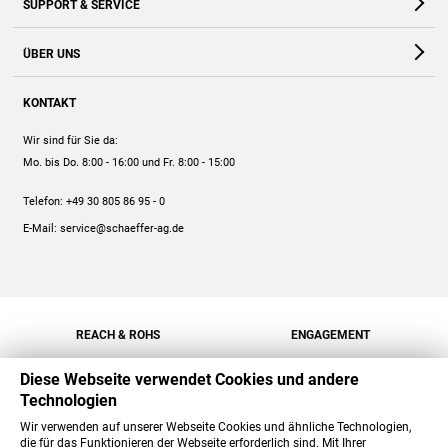
SUPPORT & SERVICE
Webshop
Kontakt
ÜBER UNS
FAQ
Unternehmen
Online-Hilfe
KONTAKT
Historie
Anleitungen
Wir sind für Sie da:
Engagement
Preise
Mo. bis Do. 8:00 - 16:00
und Fr. 8:00 - 15:00
Jobs
Mengenrabatt
Telefon:
+49 30 805 86 95 - 0
Versand
E-Mail:
service@schaeffer-ag.de
REACH & ROHS
ENGAGEMENT
Diese Webseite verwendet Cookies und andere
Technologien
Wir verwenden auf unserer Webseite Cookies und ähnliche Technologien,
die für das Funktionieren der Webseite erforderlich sind. Mit Ihrer