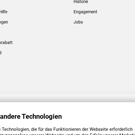
Historie
Gewindebolzen & -hülsen
Hilfe
Engagement
ungen
Jobs
rabatt
d
ENGAGEMENT
UNSERE NIEDE
 andere Technologien
Technologien, die für das Funktionieren der Webseite erforderlich