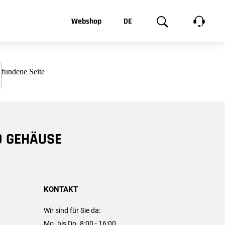
t, was Sie
Webshop
DE
te
Produktgalerie
EN
e
FR
chsen
D GEHÄUSE
KONTAKT
Wir sind für Sie da:
Mo. bis Do. 8:00 - 16:00