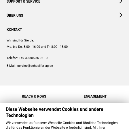
SUPPORT & SERVICE
Webshop
Kontakt
ÜBER UNS
FAQ
Unternehmen
Online-Hilfe
KONTAKT
Historie
Anleitungen
Wir sind für Sie da:
Engagement
Preise
Mo. bis Do. 8:00 - 16:00
und Fr. 8:00 - 15:00
Jobs
Mengenrabatt
Telefon:
+49 30 805 86 95 - 0
Versand
E-Mail:
service@schaeffer-ag.de
REACH & ROHS
ENGAGEMENT
Diese Webseite verwendet Cookies und andere
Technologien
Wir verwenden auf unserer Webseite Cookies und ähnliche Technologien,
die für das Funktionieren der Webseite erforderlich sind. Mit Ihrer