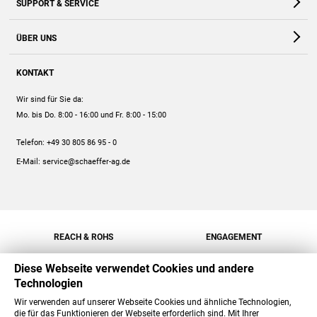
SUPPORT & SERVICE
Webshop
Kontakt
ÜBER UNS
FAQ
Unternehmen
Online-Hilfe
KONTAKT
Historie
Anleitungen
Wir sind für Sie da:
Engagement
Preise
Mo. bis Do. 8:00 - 16:00
und Fr. 8:00 - 15:00
Jobs
Mengenrabatt
Telefon:
+49 30 805 86 95 - 0
Versand
E-Mail:
service@schaeffer-ag.de
REACH & ROHS
ENGAGEMENT
Diese Webseite verwendet Cookies und andere
Technologien
Wir verwenden auf unserer Webseite Cookies und ähnliche Technologien,
die für das Funktionieren der Webseite erforderlich sind. Mit Ihrer