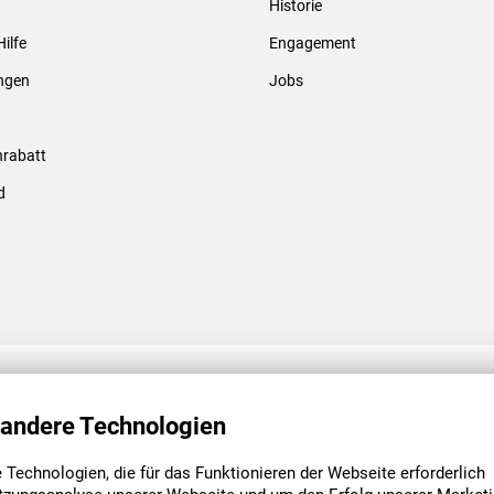
Historie
Gewindebolzen & -hülsen
Hilfe
Engagement
ungen
Jobs
rabatt
d
ENGAGEMENT
UNSERE NIEDE
 andere Technologien
Technologien, die für das Funktionieren der Webseite erforderlich