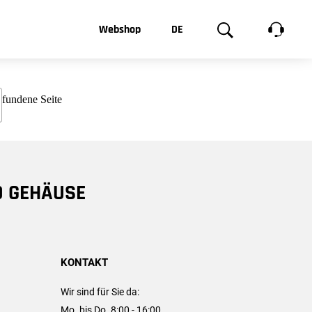
t, was Sie
Webshop
DE
te
Produktgalerie
EN
e
FR
chsen
D GEHÄUSE
KONTAKT
Wir sind für Sie da:
Mo. bis Do. 8:00 - 16:00