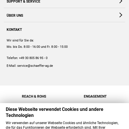
SUPPORT & SERVICE
Webshop
Kontakt
ÜBER UNS
FAQ
Unternehmen
Online-Hilfe
KONTAKT
Historie
Anleitungen
Wir sind für Sie da:
Engagement
Preise
Mo. bis Do. 8:00 - 16:00
und Fr. 8:00 - 15:00
Jobs
Mengenrabatt
Telefon:
+49 30 805 86 95 - 0
Versand
E-Mail:
service@schaeffer-ag.de
REACH & ROHS
ENGAGEMENT
Diese Webseite verwendet Cookies und andere
Technologien
Wir verwenden auf unserer Webseite Cookies und ähnliche Technologien,
die für das Funktionieren der Webseite erforderlich sind. Mit Ihrer