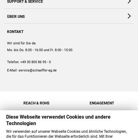
SUPPORT & SERVICE
Webshop
Kontakt
ÜBER UNS
FAQ
Unternehmen
Online-Hilfe
KONTAKT
Historie
Anleitungen
Wir sind für Sie da:
Engagement
Preise
Mo. bis Do. 8:00 - 16:00
und Fr. 8:00 - 15:00
Jobs
Mengenrabatt
Telefon:
+49 30 805 86 95 - 0
Versand
E-Mail:
service@schaeffer-ag.de
REACH & ROHS
ENGAGEMENT
Diese Webseite verwendet Cookies und andere
Technologien
Wir verwenden auf unserer Webseite Cookies und ähnliche Technologien,
die für das Funktionieren der Webseite erforderlich sind. Mit Ihrer