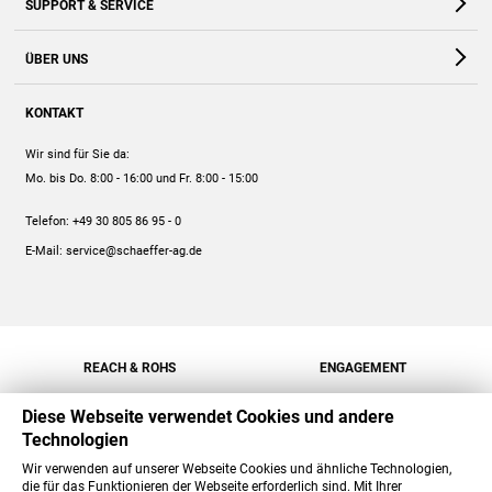
SUPPORT & SERVICE
Webshop
Kontakt
ÜBER UNS
FAQ
Unternehmen
Online-Hilfe
KONTAKT
Historie
Anleitungen
Wir sind für Sie da:
Engagement
Preise
Mo. bis Do. 8:00 - 16:00
und Fr. 8:00 - 15:00
Jobs
Mengenrabatt
Telefon:
+49 30 805 86 95 - 0
Versand
E-Mail:
service@schaeffer-ag.de
REACH & ROHS
ENGAGEMENT
Diese Webseite verwendet Cookies und andere
Technologien
Wir verwenden auf unserer Webseite Cookies und ähnliche Technologien,
die für das Funktionieren der Webseite erforderlich sind. Mit Ihrer