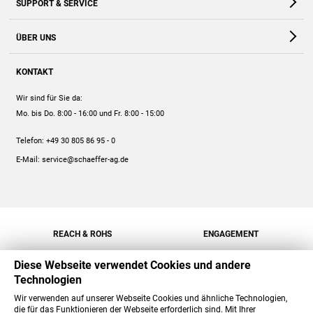
SUPPORT & SERVICE
Webshop
Kontakt
ÜBER UNS
FAQ
Unternehmen
Online-Hilfe
KONTAKT
Historie
Anleitungen
Wir sind für Sie da:
Engagement
Preise
Mo. bis Do. 8:00 - 16:00
und Fr. 8:00 - 15:00
Jobs
Mengenrabatt
Telefon:
+49 30 805 86 95 - 0
Versand
E-Mail:
service@schaeffer-ag.de
REACH & ROHS
ENGAGEMENT
Diese Webseite verwendet Cookies und andere
Technologien
Wir verwenden auf unserer Webseite Cookies und ähnliche Technologien,
die für das Funktionieren der Webseite erforderlich sind. Mit Ihrer