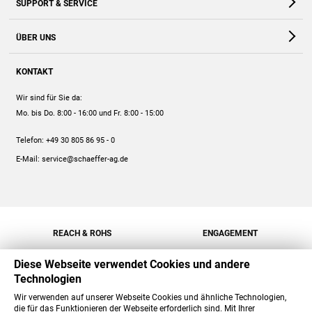
SUPPORT & SERVICE
Webshop
Kontakt
ÜBER UNS
FAQ
Unternehmen
Online-Hilfe
KONTAKT
Historie
Anleitungen
Wir sind für Sie da:
Engagement
Preise
Mo. bis Do. 8:00 - 16:00
und Fr. 8:00 - 15:00
Jobs
Mengenrabatt
Telefon:
+49 30 805 86 95 - 0
Versand
E-Mail:
service@schaeffer-ag.de
REACH & ROHS
ENGAGEMENT
Diese Webseite verwendet Cookies und andere
Technologien
Wir verwenden auf unserer Webseite Cookies und ähnliche Technologien,
die für das Funktionieren der Webseite erforderlich sind. Mit Ihrer