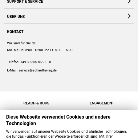
SUPPORT & SERVICE
Webshop
Kontakt
ÜBER UNS
FAQ
Unternehmen
Online-Hilfe
KONTAKT
Historie
Anleitungen
Wir sind für Sie da:
Engagement
Preise
Mo. bis Do. 8:00 - 16:00
und Fr. 8:00 - 15:00
Jobs
Mengenrabatt
Telefon:
+49 30 805 86 95 - 0
Versand
E-Mail:
service@schaeffer-ag.de
REACH & ROHS
ENGAGEMENT
Diese Webseite verwendet Cookies und andere
Technologien
Wir verwenden auf unserer Webseite Cookies und ähnliche Technologien,
die für das Funktionieren der Webseite erforderlich sind. Mit Ihrer