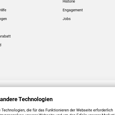
Historie
Gewindebolzen & -hülsen
Hilfe
Engagement
ungen
Jobs
rabatt
d
ENGAGEMENT
UNSERE NIEDE
 andere Technologien
Technologien, die für das Funktionieren der Webseite erforderlich