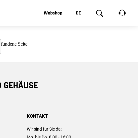
t, was Sie
Webshop
DE
te
Produktgalerie
EN
e
FR
chsen
D GEHÄUSE
KONTAKT
Wir sind für Sie da:
Mo. bis Do. 8:00 - 16:00