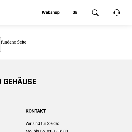
t, was Sie
Webshop
DE
te
Produktgalerie
EN
e
FR
chsen
D GEHÄUSE
KONTAKT
Wir sind für Sie da:
Mo. bis Do. 8:00 - 16:00