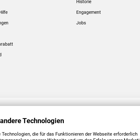
Historie
Gewindebolzen & -hülsen
Hilfe
Engagement
ungen
Jobs
rabatt
d
ENGAGEMENT
UNSERE NIEDE
 andere Technologien
Technologien, die für das Funktionieren der Webseite erforderlich