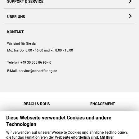
SUPPORT & SERVICE
Webshop
Kontakt
ÜBER UNS
FAQ
Unternehmen
Online-Hilfe
KONTAKT
Historie
Anleitungen
Wir sind für Sie da:
Engagement
Preise
Mo. bis Do. 8:00 - 16:00
und Fr. 8:00 - 15:00
Jobs
Mengenrabatt
Telefon:
+49 30 805 86 95 - 0
Versand
E-Mail:
service@schaeffer-ag.de
REACH & ROHS
ENGAGEMENT
Diese Webseite verwendet Cookies und andere
Technologien
Wir verwenden auf unserer Webseite Cookies und ähnliche Technologien,
die für das Funktionieren der Webseite erforderlich sind. Mit Ihrer