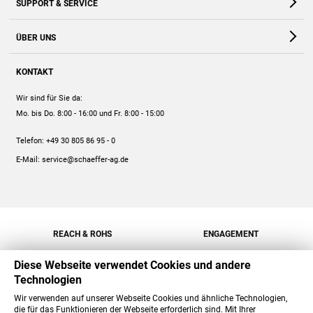
SUPPORT & SERVICE
Webshop
Kontakt
ÜBER UNS
FAQ
Unternehmen
Online-Hilfe
KONTAKT
Historie
Anleitungen
Wir sind für Sie da:
Engagement
Preise
Mo. bis Do. 8:00 - 16:00
und Fr. 8:00 - 15:00
Jobs
Mengenrabatt
Telefon:
+49 30 805 86 95 - 0
Versand
E-Mail:
service@schaeffer-ag.de
REACH & ROHS
ENGAGEMENT
Diese Webseite verwendet Cookies und andere
Technologien
Wir verwenden auf unserer Webseite Cookies und ähnliche Technologien,
die für das Funktionieren der Webseite erforderlich sind. Mit Ihrer