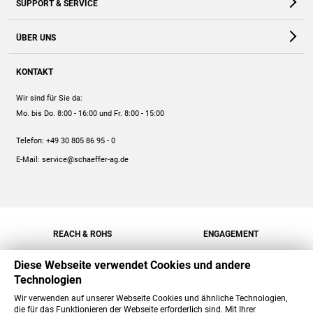
SUPPORT & SERVICE
Webshop
Kontakt
ÜBER UNS
FAQ
Unternehmen
Online-Hilfe
KONTAKT
Historie
Anleitungen
Wir sind für Sie da:
Engagement
Preise
Mo. bis Do. 8:00 - 16:00
und Fr. 8:00 - 15:00
Jobs
Mengenrabatt
Telefon:
+49 30 805 86 95 - 0
Versand
E-Mail:
service@schaeffer-ag.de
REACH & ROHS
ENGAGEMENT
Diese Webseite verwendet Cookies und andere
Technologien
Wir verwenden auf unserer Webseite Cookies und ähnliche Technologien,
die für das Funktionieren der Webseite erforderlich sind. Mit Ihrer