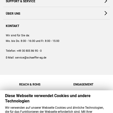
SUPPORT & SERVICE
Webshop
Kontakt
ÜBER UNS
FAQ
Unternehmen
Online-Hilfe
KONTAKT
Historie
Anleitungen
Wir sind für Sie da:
Engagement
Preise
Mo. bis Do. 8:00 - 16:00
und Fr. 8:00 - 15:00
Jobs
Mengenrabatt
Telefon:
+49 30 805 86 95 - 0
Versand
E-Mail:
service@schaeffer-ag.de
REACH & ROHS
ENGAGEMENT
Diese Webseite verwendet Cookies und andere
Technologien
Wir verwenden auf unserer Webseite Cookies und ähnliche Technologien,
die für das Funktionieren der Webseite erforderlich sind. Mit Ihrer