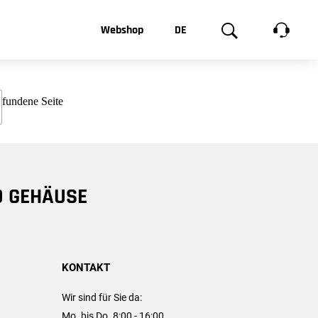
t, was Sie
Webshop
DE
te
Produktgalerie
EN
e
FR
chsen
D GEHÄUSE
KONTAKT
Wir sind für Sie da:
Mo. bis Do. 8:00 - 16:00