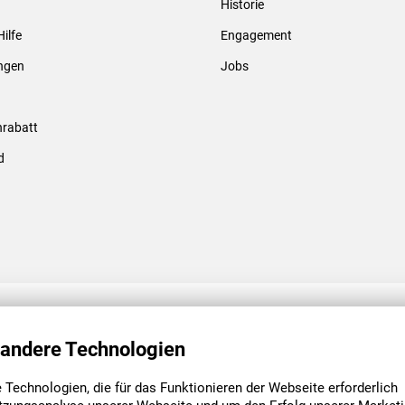
Historie
Gewindebolzen & -hülsen
Hilfe
Engagement
ungen
Jobs
rabatt
d
ENGAGEMENT
UNSERE NIEDE
 andere Technologien
Technologien, die für das Funktionieren der Webseite erforderlich