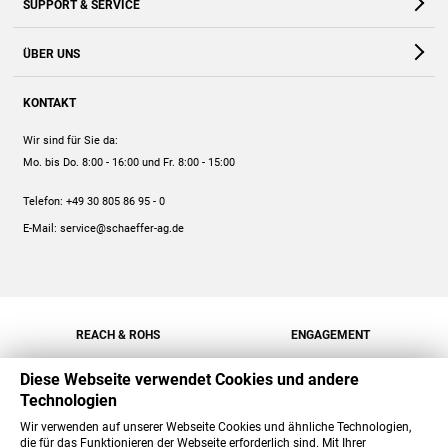
SUPPORT & SERVICE
Webshop
Kontakt
ÜBER UNS
FAQ
Unternehmen
Online-Hilfe
KONTAKT
Historie
Anleitungen
Wir sind für Sie da:
Engagement
Preise
Mo. bis Do. 8:00 - 16:00
und Fr. 8:00 - 15:00
Jobs
Mengenrabatt
Telefon:
+49 30 805 86 95 - 0
Versand
E-Mail:
service@schaeffer-ag.de
REACH & ROHS
ENGAGEMENT
Diese Webseite verwendet Cookies und andere
Technologien
Wir verwenden auf unserer Webseite Cookies und ähnliche Technologien,
die für das Funktionieren der Webseite erforderlich sind. Mit Ihrer