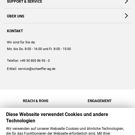
SUPPORT & SERVICE
Webshop
Kontakt
ÜBER UNS
FAQ
Unternehmen
Online-Hilfe
KONTAKT
Historie
Anleitungen
Wir sind für Sie da:
Engagement
Preise
Mo. bis Do. 8:00 - 16:00
und Fr. 8:00 - 15:00
Jobs
Mengenrabatt
Telefon:
+49 30 805 86 95 - 0
Versand
E-Mail:
service@schaeffer-ag.de
REACH & ROHS
ENGAGEMENT
Diese Webseite verwendet Cookies und andere
Technologien
Wir verwenden auf unserer Webseite Cookies und ähnliche Technologien,
die für das Funktionieren der Webseite erforderlich sind. Mit Ihrer