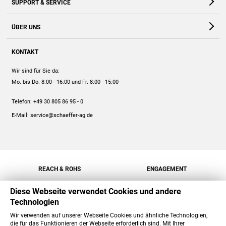
SUPPORT & SERVICE
Webshop
Kontakt
ÜBER UNS
FAQ
Unternehmen
Online-Hilfe
KONTAKT
Historie
Anleitungen
Wir sind für Sie da:
Engagement
Preise
Mo. bis Do. 8:00 - 16:00
und Fr. 8:00 - 15:00
Jobs
Mengenrabatt
Telefon:
+49 30 805 86 95 - 0
Versand
E-Mail:
service@schaeffer-ag.de
REACH & ROHS
ENGAGEMENT
Diese Webseite verwendet Cookies und andere
Technologien
Wir verwenden auf unserer Webseite Cookies und ähnliche Technologien,
die für das Funktionieren der Webseite erforderlich sind. Mit Ihrer