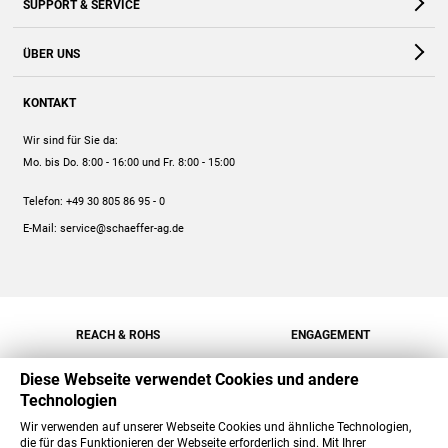
SUPPORT & SERVICE
Webshop
Kontakt
ÜBER UNS
FAQ
Unternehmen
Online-Hilfe
KONTAKT
Historie
Anleitungen
Wir sind für Sie da:
Engagement
Preise
Mo. bis Do. 8:00 - 16:00
und Fr. 8:00 - 15:00
Jobs
Mengenrabatt
Telefon:
+49 30 805 86 95 - 0
Versand
E-Mail:
service@schaeffer-ag.de
REACH & ROHS
ENGAGEMENT
Diese Webseite verwendet Cookies und andere
Technologien
Wir verwenden auf unserer Webseite Cookies und ähnliche Technologien,
die für das Funktionieren der Webseite erforderlich sind. Mit Ihrer