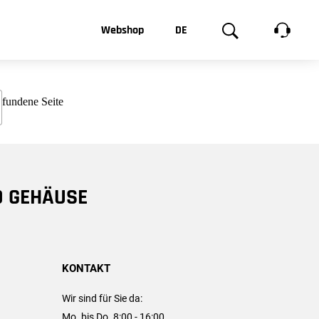
t, was Sie
Webshop
DE
te
Produktgalerie
EN
e
FR
chsen
D GEHÄUSE
KONTAKT
Wir sind für Sie da:
Mo. bis Do. 8:00 - 16:00