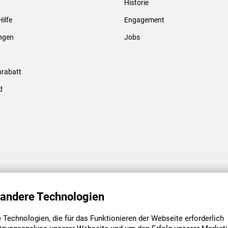
Historie
Gewindebolzen & -hülsen
Hilfe
Engagement
ungen
Jobs
rabatt
d
ENGAGEMENT
UNSERE NIEDE
 andere Technologien
Technologien, die für das Funktionieren der Webseite erforderlich