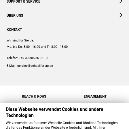
SUPPORT & SERVICE
Webshop
Kontakt
ÜBER UNS
FAQ
Unternehmen
Online-Hilfe
KONTAKT
Historie
Anleitungen
Wir sind für Sie da:
Engagement
Preise
Mo. bis Do. 8:00 - 16:00
und Fr. 8:00 - 15:00
Jobs
Mengenrabatt
Telefon:
+49 30 805 86 95 - 0
Versand
E-Mail:
service@schaeffer-ag.de
REACH & ROHS
ENGAGEMENT
Diese Webseite verwendet Cookies und andere
Technologien
Wir verwenden auf unserer Webseite Cookies und ähnliche Technologien,
die für das Funktionieren der Webseite erforderlich sind. Mit Ihrer