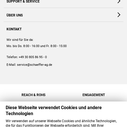
SUPPORT & SERVICE
Webshop
Kontakt
ÜBER UNS
FAQ
Unternehmen
Online-Hilfe
KONTAKT
Historie
Anleitungen
Wir sind für Sie da:
Engagement
Preise
Mo. bis Do. 8:00 - 16:00
und Fr. 8:00 - 15:00
Jobs
Mengenrabatt
Telefon:
+49 30 805 86 95 - 0
Versand
E-Mail:
service@schaeffer-ag.de
REACH & ROHS
ENGAGEMENT
Diese Webseite verwendet Cookies und andere
Technologien
Wir verwenden auf unserer Webseite Cookies und ähnliche Technologien,
die für das Funktionieren der Webseite erforderlich sind. Mit Ihrer