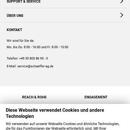
SUPPORT & SERVICE
Webshop
Kontakt
ÜBER UNS
FAQ
Unternehmen
Online-Hilfe
KONTAKT
Historie
Anleitungen
Wir sind für Sie da:
Engagement
Preise
Mo. bis Do. 8:00 - 16:00
und Fr. 8:00 - 15:00
Jobs
Mengenrabatt
Telefon:
+49 30 805 86 95 - 0
Versand
E-Mail:
service@schaeffer-ag.de
REACH & ROHS
ENGAGEMENT
Diese Webseite verwendet Cookies und andere
Technologien
Wir verwenden auf unserer Webseite Cookies und ähnliche Technologien,
die für das Funktionieren der Webseite erforderlich sind. Mit Ihrer