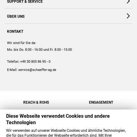
SUPPORT & SERVICE
Webshop
Kontakt
ÜBER UNS
FAQ
Unternehmen
Online-Hilfe
KONTAKT
Historie
Anleitungen
Wir sind für Sie da:
Engagement
Preise
Mo. bis Do. 8:00 - 16:00
und Fr. 8:00 - 15:00
Jobs
Mengenrabatt
Telefon:
+49 30 805 86 95 - 0
Versand
E-Mail:
service@schaeffer-ag.de
REACH & ROHS
ENGAGEMENT
Diese Webseite verwendet Cookies und andere
Technologien
Wir verwenden auf unserer Webseite Cookies und ähnliche Technologien,
die für das Funktionieren der Webseite erforderlich sind. Mit Ihrer