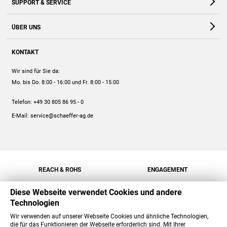
SUPPORT & SERVICE
Webshop
Kontakt
ÜBER UNS
FAQ
Unternehmen
Online-Hilfe
KONTAKT
Historie
Anleitungen
Wir sind für Sie da:
Engagement
Preise
Mo. bis Do. 8:00 - 16:00
und Fr. 8:00 - 15:00
Jobs
Mengenrabatt
Telefon:
+49 30 805 86 95 - 0
Versand
E-Mail:
service@schaeffer-ag.de
REACH & ROHS
ENGAGEMENT
Diese Webseite verwendet Cookies und andere
Technologien
Wir verwenden auf unserer Webseite Cookies und ähnliche Technologien,
die für das Funktionieren der Webseite erforderlich sind. Mit Ihrer