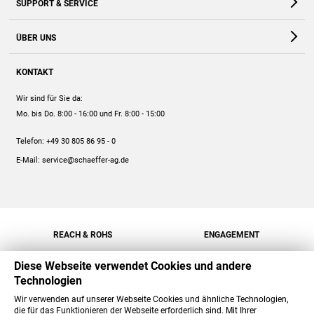
SUPPORT & SERVICE
Webshop
Kontakt
ÜBER UNS
FAQ
Unternehmen
Online-Hilfe
KONTAKT
Historie
Anleitungen
Wir sind für Sie da:
Engagement
Preise
Mo. bis Do. 8:00 - 16:00
und Fr. 8:00 - 15:00
Jobs
Mengenrabatt
Telefon:
+49 30 805 86 95 - 0
Versand
E-Mail:
service@schaeffer-ag.de
REACH & ROHS
ENGAGEMENT
Diese Webseite verwendet Cookies und andere
Technologien
Wir verwenden auf unserer Webseite Cookies und ähnliche Technologien,
die für das Funktionieren der Webseite erforderlich sind. Mit Ihrer