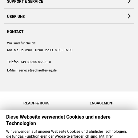
SUPPORT & SERVICE
Webshop
Kontakt
ÜBER UNS
FAQ
Unternehmen
Online-Hilfe
KONTAKT
Historie
Anleitungen
Wir sind für Sie da:
Engagement
Preise
Mo. bis Do. 8:00 - 16:00
und Fr. 8:00 - 15:00
Jobs
Mengenrabatt
Telefon:
+49 30 805 86 95 - 0
Versand
E-Mail:
service@schaeffer-ag.de
REACH & ROHS
ENGAGEMENT
Diese Webseite verwendet Cookies und andere
Technologien
Wir verwenden auf unserer Webseite Cookies und ähnliche Technologien,
die für das Funktionieren der Webseite erforderlich sind. Mit Ihrer