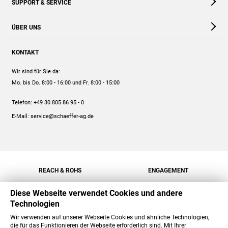
SUPPORT & SERVICE
Webshop
Kontakt
ÜBER UNS
FAQ
Unternehmen
Online-Hilfe
KONTAKT
Historie
Anleitungen
Wir sind für Sie da:
Engagement
Preise
Mo. bis Do. 8:00 - 16:00
und Fr. 8:00 - 15:00
Jobs
Mengenrabatt
Telefon:
+49 30 805 86 95 - 0
Versand
E-Mail:
service@schaeffer-ag.de
REACH & ROHS
ENGAGEMENT
Diese Webseite verwendet Cookies und andere
Technologien
Wir verwenden auf unserer Webseite Cookies und ähnliche Technologien,
die für das Funktionieren der Webseite erforderlich sind. Mit Ihrer